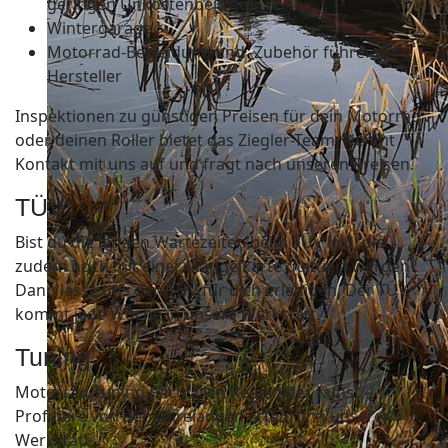
geringen Unkostenbeitrag)
Wintergarage
Motorrad-Bekleidung und -Zubehör führender
Hersteller
Inspektionen zu günstigen Preisen für dein Motorrad
oder deinen Roller bietet das Ziegler-Team. Nehmt
Kontakt mit uns auf und fragt nach unseren Preisen.
TÜV
Bist du die langen Wartezeiten beim TÜV leid, die
zudem noch mit einer Mängelkarte quittiert werden?
Dann lasse uns den TÜV für dich erledigen. Der TÜV
kommt jede Woche in unsere Werkstatt.
Tuning
Motorrad-Tuning nach allen Regeln der Kunst –
Profitiere von der jahrelangen Erfahrung unserer
Werkstatt.