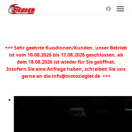
+++ Sehr geehrte Kundinnen/Kunden, unser Betrieb
ist vom 10.08.2026 bis 17.08.2026 geschlossen, ab
dem 18.08.2026 ist wieder für Sie geöffnet.
Insofern Sie eine Anfrage haben, schreiben Sie uns
gerne an die
info@motoziegler.de
+++