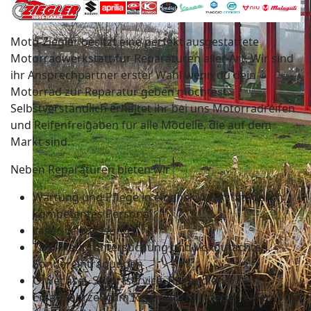
Moto-Ziegler besitzt eine perfekt ausgestattete
Motorradwerkstatt für Reparaturen aller Art. Wir sind
ihr Ansprechpartner erster Wahl wenn du dein
Motorrad zur Reparatur geben möchtest.
Selbstverständlich erhaltet ihr bei uns Motorradreifen
und Reifenfreigaben für alle Modelle, die auf dem
Markt sind.
Neben Reparaturen bieten wir
Wartung und Pflege in eigener Werkstatt durch
kompetentes Personal
Laser-vermessung
TÜV -Hauptuntersuchung und Vollgutachten,
Sondereintragungen
Ölwechsel, Sofortservice, Reifendienst
Ersatzfahrzeug im Reparaturfall (gegen einen